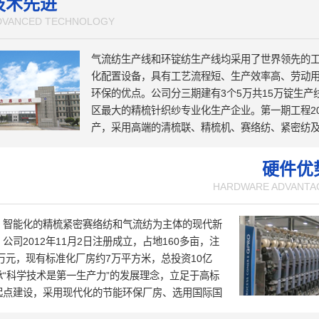
技术先进
DVANCED TECHNOLOGY
气流纺生产线和环锭纺生产线均采用了世界领先的
化配置设备，具有工艺流程短、生产效率高、劳动
环保的优点。公司分三期建有3个5万共15万锭生产
区最大的精梳针织纱专业化生产企业。第一期工程20
产，采用高端的清梳联、精梳机、赛络纺、紧密纺
结头纱等新工艺技术和设备，具有机电一体化和自
点；第二期工程智能化纺纱生产线2020年6月投产
硬件优
部列为“智能制造示范工厂”；第三期工程智慧纺纱
HARDWARE ADVANTA
期工程的“升级版”，于2022年10月投产；建成的
与东华大学合作的技术研发中心于2023年10月正
、智能化的精梳紧密赛络纺和气流纺为主体的现代新
在规划建设中的第四期工程项目5万锭国际一流的“智
公司2012年11月2日注册成立，占地160多亩，注
线正在加紧推进。
0万元，现有标准化厂房约7万平方米，总投资10亿
承“科学技术是第一生产力”的发展理念，立足于高标
起点建设，采用现代化的节能环保厂房、选用国际国
艺技术和设备，为生产的稳定性和产品质量的可靠性