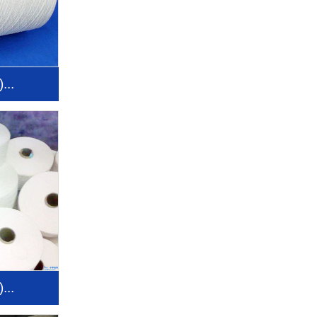
..
..