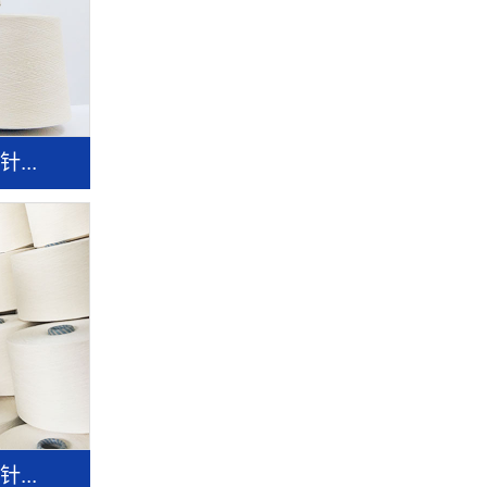
...
...