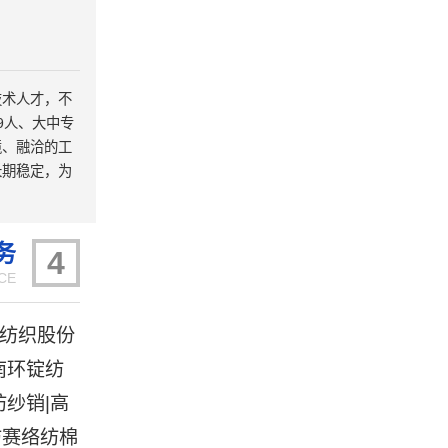
技术人才，不
9人、大中专
境、融洽的工
长期稳定，为
务
4
CE