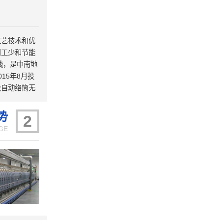
工艺技术和优
用工少和节能
线，是中南地
15年8月投
及自动络筒无
动化高的特
，被国家工信
势
2
生产线是第二
GE
公司研发大楼暨
式投入使用；正
慧纺纱”生产