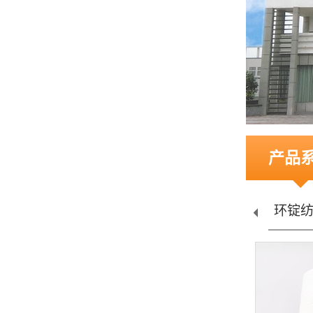
产品
环锭