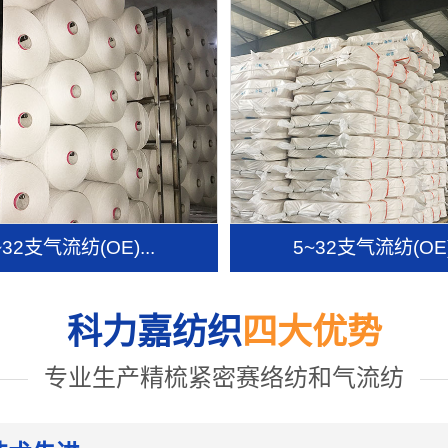
~32支气流纺(OE)...
5~32支气流纺(OE).
科力嘉纺织
四大优势
专业生产精梳紧密赛络纺和气流纺