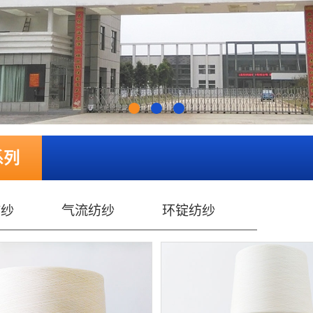
系列
纺纱
气流纺纱
环锭纺纱