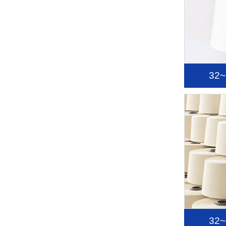
32
32