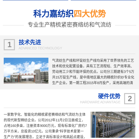
科力嘉纺织
四大优势
专业生产精梳紧密赛络纺和气流纺
技术先进
1
ADVANCED TECHNOLOGY
气流纺生产线和环锭纺生产线均采用了世界领先的工艺
技术和优化配置设备，具有工艺流程短、生产效率高、
劳动用工少和节能环保的优点。公司分三期建有3个5万
共15万锭生产线，是中南地区最大的精梳针织纱专业化
生产企业。第一期工程2015年8月投产，采用高端的清
梳联、精梳机、赛络纺、紧密纺及自动络筒无结头纱等
新工艺技术和设备，具有机电一体化和自动化高的特
硬件优势
2
点；第二期工程智能化纺纱生产线2020年6月投产，被
HARDWARE ADVANTAGE
国家工信部列为“智能制造示范工厂”；第三期工程智慧
纺纱生产线是第二期工程的“升级版”，于2022年10月投
一家数字化、智能化的精梳紧密赛络纺和气流纺为主体
产；建成的公司研发大楼暨与东华大学合作的技术研发
的现代新型棉纺企业。公司2012年11月2日注册成立，
中心于2023年10月正式投入使用；正在规划建设中的第
占地160多亩，注册资本9000万元，现有标准化厂房约7
四期工程项目5万锭国际一流的“智慧纺纱”生产线正在加
万平方米，总投资10亿元。公司秉承“科学技术是第一
紧推进。
生产力”的发展理念，立足于高标准设计和高起点建设，