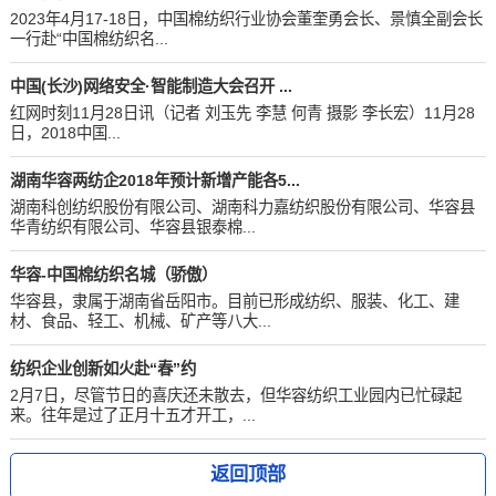
2023年4月17-18日，中国棉纺织行业协会董奎勇会长、景慎全副会长
一行赴“中国棉纺织名...
中国(长沙)网络安全·智能制造大会召开 ...
红网时刻11月28日讯（记者 刘玉先 李慧 何青 摄影 李长宏）11月28
日，2018中国...
湖南华容两纺企2018年预计新增产能各5...
湖南科创纺织股份有限公司、湖南科力嘉纺织股份有限公司、华容县
华青纺织有限公司、华容县银泰棉...
华容-中国棉纺织名城（骄傲）
华容县，隶属于湖南省岳阳市。目前已形成纺织、服装、化工、建
材、食品、轻工、机械、矿产等八大...
纺织企业创新如火赴“春”约
2月7日，尽管节日的喜庆还未散去，但华容纺织工业园内已忙碌起
来。往年是过了正月十五才开工，...
返回顶部