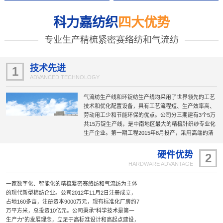
科力嘉纺织
四大优势
专业生产精梳紧密赛络纺和气流纺
技术先进
1
ADVANCED TECHNOLOGY
气流纺生产线和环锭纺生产线均采用了世界领先的工艺
技术和优化配置设备，具有工艺流程短、生产效率高、
劳动用工少和节能环保的优点。公司分三期建有3个5万
共15万锭生产线，是中南地区最大的精梳针织纱专业化
生产企业。第一期工程2015年8月投产，采用高端的清
梳联、精梳机、赛络纺、紧密纺及自动络筒无结头纱等
新工艺技术和设备，具有机电一体化和自动化高的特
硬件优势
2
点；第二期工程智能化纺纱生产线2020年6月投产，被
HARDWARE ADVANTAGE
国家工信部列为“智能制造示范工厂”；第三期工程智慧
纺纱生产线是第二期工程的“升级版”，于2022年10月投
一家数字化、智能化的精梳紧密赛络纺和气流纺为主体
产；建成的公司研发大楼暨与东华大学合作的技术研发
的现代新型棉纺企业。公司2012年11月2日注册成立，
中心于2023年10月正式投入使用；正在规划建设中的第
占地160多亩，注册资本9000万元，现有标准化厂房约7
四期工程项目5万锭国际一流的“智慧纺纱”生产线正在加
万平方米，总投资10亿元。公司秉承“科学技术是第一
紧推进。
生产力”的发展理念，立足于高标准设计和高起点建设，