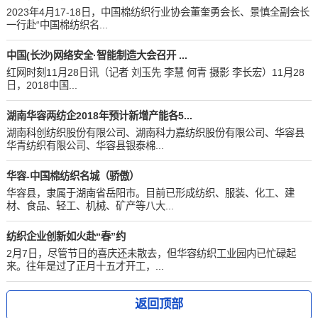
2023年4月17-18日，中国棉纺织行业协会董奎勇会长、景慎全副会长
一行赴“中国棉纺织名...
中国(长沙)网络安全·智能制造大会召开 ...
红网时刻11月28日讯（记者 刘玉先 李慧 何青 摄影 李长宏）11月28
日，2018中国...
湖南华容两纺企2018年预计新增产能各5...
湖南科创纺织股份有限公司、湖南科力嘉纺织股份有限公司、华容县
华青纺织有限公司、华容县银泰棉...
华容-中国棉纺织名城（骄傲）
华容县，隶属于湖南省岳阳市。目前已形成纺织、服装、化工、建
材、食品、轻工、机械、矿产等八大...
纺织企业创新如火赴“春”约
2月7日，尽管节日的喜庆还未散去，但华容纺织工业园内已忙碌起
来。往年是过了正月十五才开工，...
返回顶部