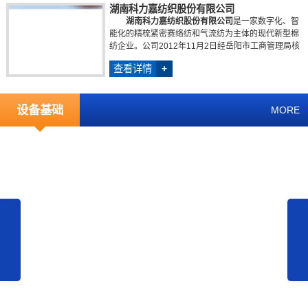
湖南科力嘉纺织股份有限公司
湖南科力嘉纺织股份有限公司
是一家数字化、智
能化的精梳紧密赛络纺和气流纺为主体的现代新型棉
纺企业。公司2012年11月2日经岳阳市工商管理局核
准成立，占地180亩，...
查看详情
+
设备基础
MORE