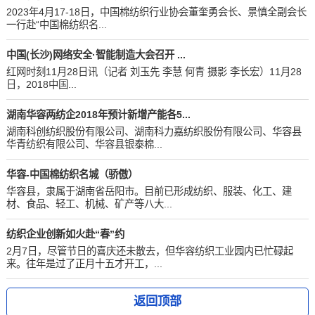
2023年4月17-18日，中国棉纺织行业协会董奎勇会长、景慎全副会长
一行赴“中国棉纺织名...
中国(长沙)网络安全·智能制造大会召开 ...
红网时刻11月28日讯（记者 刘玉先 李慧 何青 摄影 李长宏）11月28
日，2018中国...
湖南华容两纺企2018年预计新增产能各5...
湖南科创纺织股份有限公司、湖南科力嘉纺织股份有限公司、华容县
华青纺织有限公司、华容县银泰棉...
华容-中国棉纺织名城（骄傲）
华容县，隶属于湖南省岳阳市。目前已形成纺织、服装、化工、建
材、食品、轻工、机械、矿产等八大...
纺织企业创新如火赴“春”约
2月7日，尽管节日的喜庆还未散去，但华容纺织工业园内已忙碌起
来。往年是过了正月十五才开工，...
返回顶部