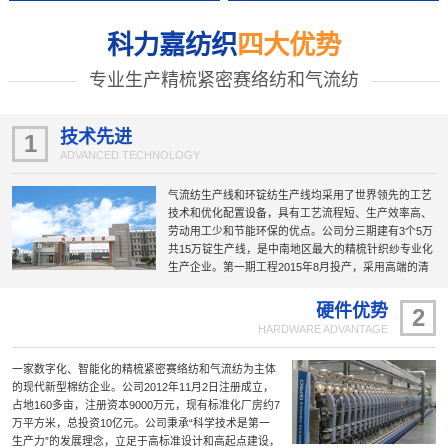
科力嘉纺织
四大优势
专业生产精梳紧密赛络纺和气流纺
技术先进
1
ADVANCED TECHNOLOGY
气流纺生产线和环锭纺生产线均采用了世界领先的工艺
技术和优化配置设备，具有工艺流程短、生产效率高、
劳动用工少和节能环保的优点。公司分三期建有3个5万
共15万锭生产线，是中南地区最大的精梳针织纱专业化
生产企业。第一期工程2015年8月投产，采用高端的清
梳联、精梳机、赛络纺、紧密纺及自动络筒无结头纱等
新工艺技术和设备，具有机电一体化和自动化高的特
硬件优势
2
点；第二期工程智能化纺纱生产线2020年6月投产，被
HARDWARE ADVANTAGE
国家工信部列为“智能制造示范工厂”；第三期工程智慧
纺纱生产线是第二期工程的“升级版”，于2022年10月投
一家数字化、智能化的精梳紧密赛络纺和气流纺为主体
产；建成的公司研发大楼暨与东华大学合作的技术研发
的现代新型棉纺企业。公司2012年11月2日注册成立，
中心于2023年10月正式投入使用；正在规划建设中的第
占地160多亩，注册资本9000万元，现有标准化厂房约7
四期工程项目5万锭国际一流的“智慧纺纱”生产线正在加
万平方米，总投资10亿元。公司秉承“科学技术是第一
紧推进。
生产力”的发展理念，立足于高标准设计和高起点建设，