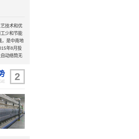
工艺技术和优
用工少和节能
线，是中南地
15年8月投
及自动络筒无
动化高的特
，被国家工信
势
2
生产线是第二
GE
公司研发大楼暨
式投入使用；正
慧纺纱”生产