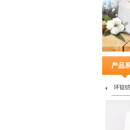
产品
环锭