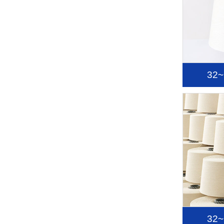
32
32