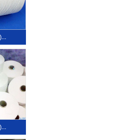
..
..