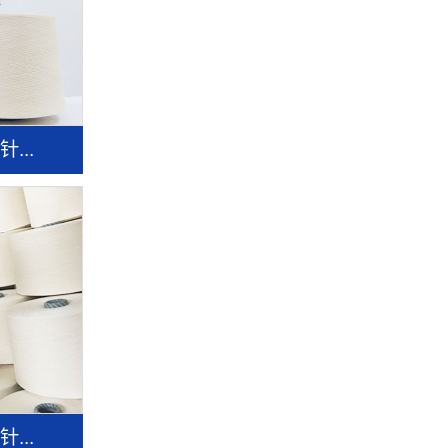
...
...