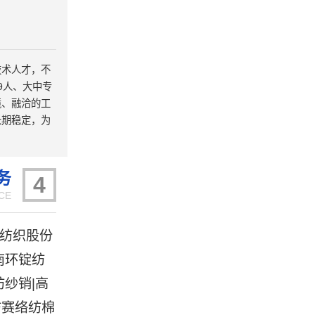
技术人才，不
9人、大中专
境、融洽的工
长期稳定，为
务
4
CE