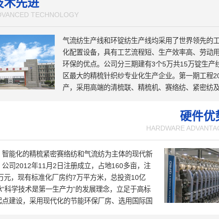
技术先进
DVANCED TECHNOLOGY
气流纺生产线和环锭纺生产线均采用了世界领先的
化配置设备，具有工艺流程短、生产效率高、劳动
环保的优点。公司分三期建有3个5万共15万锭生产
区最大的精梳针织纱专业化生产企业。第一期工程20
产，采用高端的清梳联、精梳机、赛络纺、紧密纺
结头纱等新工艺技术和设备，具有机电一体化和自
点；第二期工程智能化纺纱生产线2020年6月投产
硬件优
部列为“智能制造示范工厂”；第三期工程智慧纺纱
HARDWARE ADVANTA
期工程的“升级版”，于2022年10月投产；建成的
与东华大学合作的技术研发中心于2023年10月正
、智能化的精梳紧密赛络纺和气流纺为主体的现代新
在规划建设中的第四期工程项目5万锭国际一流的“智
公司2012年11月2日注册成立，占地160多亩，注
线正在加紧推进。
0万元，现有标准化厂房约7万平方米，总投资10亿
承“科学技术是第一生产力”的发展理念，立足于高标
起点建设，采用现代化的节能环保厂房、选用国际国
艺技术和设备，为生产的稳定性和产品质量的可靠性