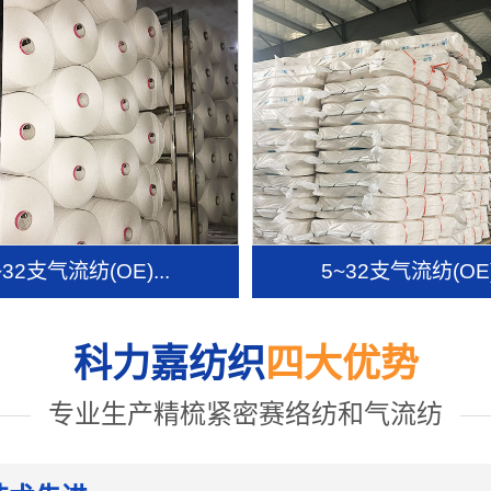
~32支气流纺(OE)...
5~32支气流纺(OE).
科力嘉纺织
四大优势
专业生产精梳紧密赛络纺和气流纺