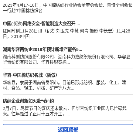
2023年4月17-18日，中国棉纺织行业协会董奎勇会长、景慎全副会长
一行赴“中国棉纺织名...
中国(长沙)网络安全·智能制造大会召开 ...
红网时刻11月28日讯（记者 刘玉先 李慧 何青 摄影 李长宏）11月28
日，2018中国...
湖南华容两纺企2018年预计新增产能各5...
湖南科创纺织股份有限公司、湖南科力嘉纺织股份有限公司、华容县
华青纺织有限公司、华容县银泰棉...
华容-中国棉纺织名城（骄傲）
华容县，隶属于湖南省岳阳市。目前已形成纺织、服装、化工、建
材、食品、轻工、机械、矿产等八大...
纺织企业创新如火赴“春”约
2月7日，尽管节日的喜庆还未散去，但华容纺织工业园内已忙碌起
来。往年是过了正月十五才开工，...
返回顶部