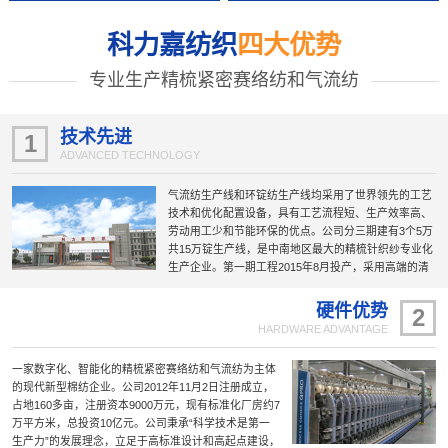
科力嘉纺织
四大优势
专业生产精梳紧密赛络纺和气流纺
技术先进
1
ADVANCED TECHNOLOGY
气流纺生产线和环锭纺生产线均采用了世界领先的工艺
技术和优化配置设备，具有工艺流程短、生产效率高、
劳动用工少和节能环保的优点。公司分三期建有3个5万
共15万锭生产线，是中南地区最大的精梳针织纱专业化
生产企业。第一期工程2015年8月投产，采用高端的清
梳联、精梳机、赛络纺、紧密纺及自动络筒无结头纱等
新工艺技术和设备，具有机电一体化和自动化高的特
硬件优势
2
点；第二期工程智能化纺纱生产线2020年6月投产，被
HARDWARE ADVANTAGE
国家工信部列为“智能制造示范工厂”；第三期工程智慧
纺纱生产线是第二期工程的“升级版”，于2022年10月投
一家数字化、智能化的精梳紧密赛络纺和气流纺为主体
产；建成的公司研发大楼暨与东华大学合作的技术研发
的现代新型棉纺企业。公司2012年11月2日注册成立，
中心于2023年10月正式投入使用；正在规划建设中的第
占地160多亩，注册资本9000万元，现有标准化厂房约7
四期工程项目5万锭国际一流的“智慧纺纱”生产线正在加
万平方米，总投资10亿元。公司秉承“科学技术是第一
紧推进。
生产力”的发展理念，立足于高标准设计和高起点建设，