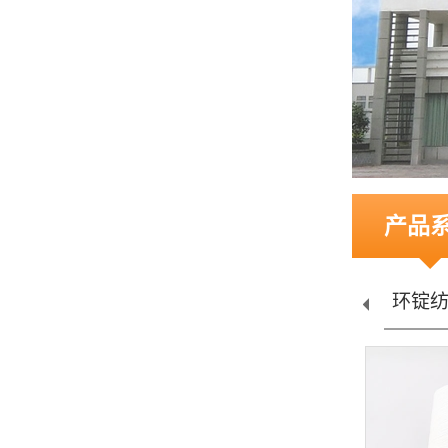
产品
环锭