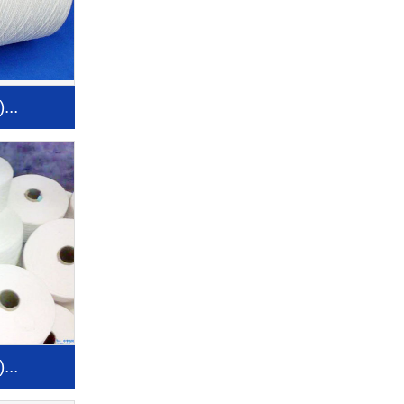
..
..