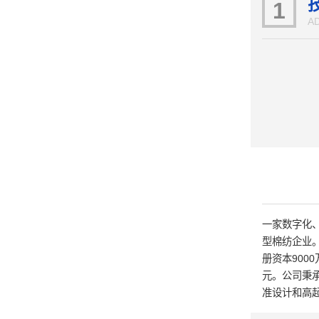
1
A
一家数字化
型棉纺企业。
册资本900
元。公司秉
准设计和高
内前沿的工