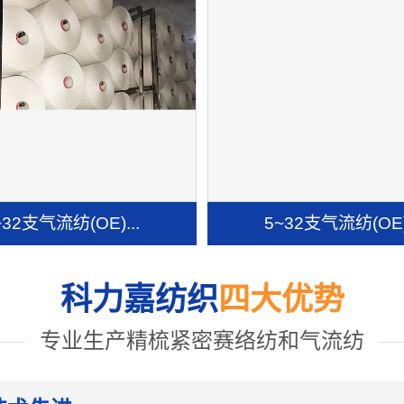
~32支气流纺(OE)...
5~32支气流纺(OE).
科力嘉纺织
四大优势
专业生产精梳紧密赛络纺和气流纺