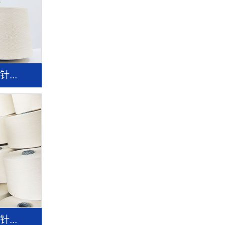
...
...