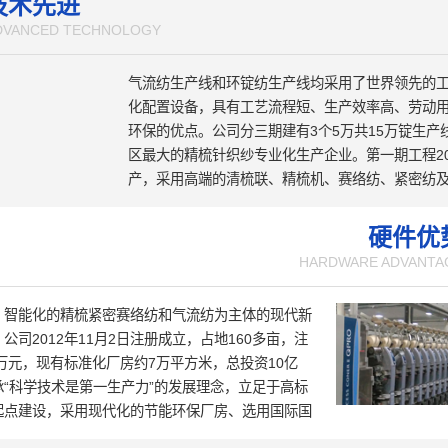
技术先进
DVANCED TECHNOLOGY
气流纺生产线和环锭纺生产线均采用了世界领先的
化配置设备，具有工艺流程短、生产效率高、劳动
环保的优点。公司分三期建有3个5万共15万锭生产
区最大的精梳针织纱专业化生产企业。第一期工程20
产，采用高端的清梳联、精梳机、赛络纺、紧密纺
结头纱等新工艺技术和设备，具有机电一体化和自
点；第二期工程智能化纺纱生产线2020年6月投产
硬件优
部列为“智能制造示范工厂”；第三期工程智慧纺纱
HARDWARE ADVANTA
期工程的“升级版”，于2022年10月投产；建成的
与东华大学合作的技术研发中心于2023年10月正
、智能化的精梳紧密赛络纺和气流纺为主体的现代新
在规划建设中的第四期工程项目5万锭国际一流的“智
公司2012年11月2日注册成立，占地160多亩，注
线正在加紧推进。
0万元，现有标准化厂房约7万平方米，总投资10亿
承“科学技术是第一生产力”的发展理念，立足于高标
起点建设，采用现代化的节能环保厂房、选用国际国
艺技术和设备，为生产的稳定性和产品质量的可靠性