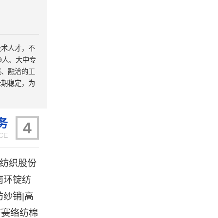
技术人才，不
9人、大中专
境、融洽的工
长期稳定，为
务
4
CE