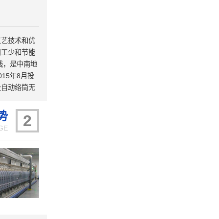
工艺技术和优
用工少和节能
线，是中南地
15年8月投
及自动络筒无
动化高的特
，被国家工信
势
2
生产线是第二
GE
公司研发大楼暨
式投入使用；正
慧纺纱”生产